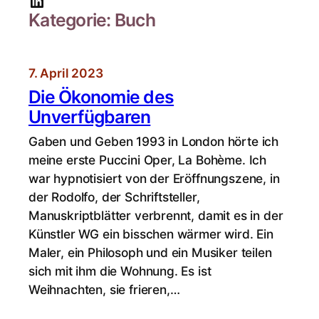
LinkedIn
u
Kategorie:
Buch
c
h
e
7. April 2023
n
Die Ökonomie des
Unverfügbaren
Gaben und Geben 1993 in London hörte ich
meine erste Puccini Oper, La Bohème. Ich
war hypnotisiert von der Eröffnungszene, in
der Rodolfo, der Schriftsteller,
Manuskriptblätter verbrennt, damit es in der
Künstler WG ein bisschen wärmer wird. Ein
Maler, ein Philosoph und ein Musiker teilen
sich mit ihm die Wohnung. Es ist
Weihnachten, sie frieren,…