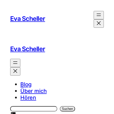
Zum
Inhalt
Eva Scheller
springen
Eva Scheller
Blog
Über mich
Hören
S
Suchen